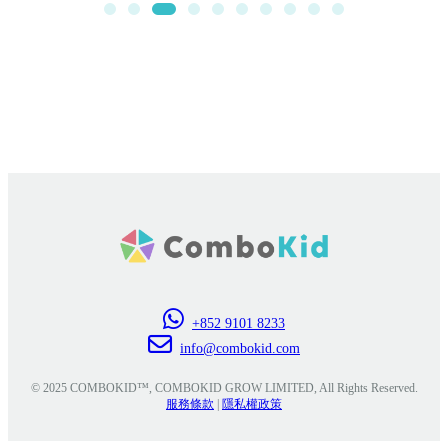
+852 9101 8233
info@combokid.com
© 2025 COMBOKID™, COMBOKID GROW LIMITED, All Rights Reserved.
服務條款
|
隱私權政策