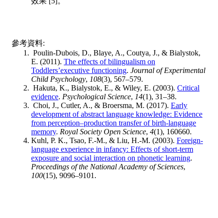
效果 [5]。
參考資料:
Poulin-Dubois, D., Blaye, A., Coutya, J., & Bialystok,
E. (2011).
The effects of bilingualism on
Toddlers’executive functioning
.
Journal of Experimental
Child Psychology
,
108
(3), 567–579.
Hakuta, K., Bialystok, E., & Wiley, E. (2003).
Critical
evidence
.
Psychological Science
,
14
(1), 31–38.
Choi, J., Cutler, A., & Broersma, M. (2017).
Early
development of abstract language knowledge: Evidence
from perception–production transfer of birth-language
memory
.
Royal Society Open Science
,
4
(1), 160660.
Kuhl, P. K., Tsao, F.-M., & Liu, H.-M. (2003).
Foreign-
language experience in infancy: Effects of short-term
exposure and social interaction on phonetic learning
.
Proceedings of the National Academy of Sciences
,
100
(15), 9096–9101.