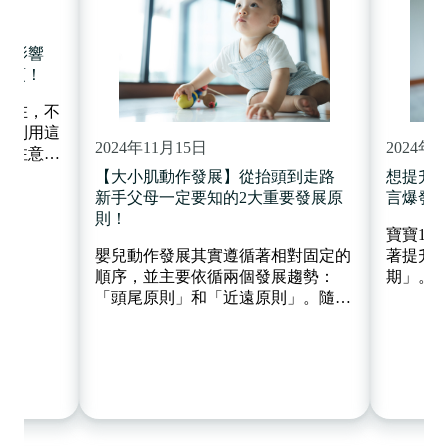
會影響
事項！
不在，不
會利用這
2024年11月15日
2024年1
的注意
母得以喘
【大小肌動作發展】從抬頭到走路
想提升B
嬰幼兒來
新手父母一定要知的2大重要發展原
言爆發期
 Time）
則！
寶寶18
來負面影
嬰兒動作發展其實遵循著相對固定的
著提升
順序，並主要依循兩個發展趨勢：
期」。
「頭尾原則」和「近遠原則」。隨著
後的原
寶寶成長，每個階段都有特定發展里
互動技
程碑，如抬頭、翻身、抓握、坐立
談話、
等，讓寶寶逐步掌握各個大小肌肉技
語言能
能。父母可根據寶寶年齡提供適當的
程如何
活動，刺激寶寶的發展！
習至關