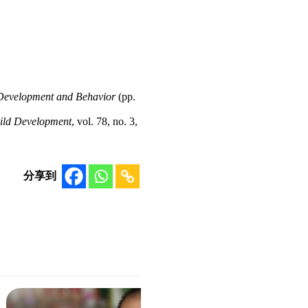
Development and Behavior
(pp.
ild Development
, vol. 78, no. 3,
分享到