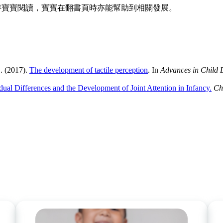
伴寶寶閱讀，寶寶在翻書頁時亦能幫助到相關發展。
. (2017).
The development of tactile perception
. In
Advances in Child 
dual Differences and the Development of Joint Attention in Infancy.
Ch