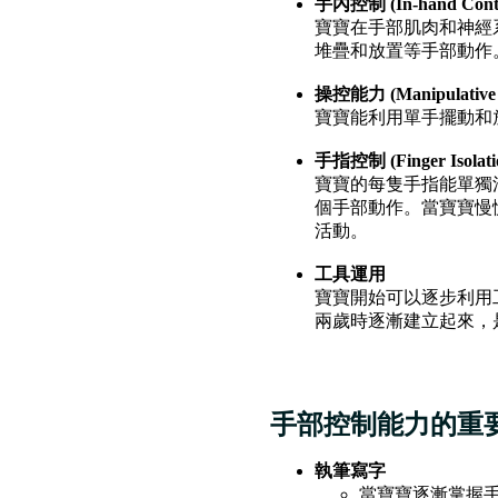
手內控制 (In-hand Contr
寶寶在手部肌肉和神經
堆疊和放置等手部動作
操控能力 (Manipulative S
寶寶能利用單手擺動和
手指控制 (Finger Isolati
寶寶的每隻手指能單獨
個手部動作。當寶寶慢
活動。
工具運用
寶寶開始可以逐步利用工具達
兩歲時逐漸建立起來，是踏入感
手部控制能力的重
執筆寫字
當寶寶逐漸掌握手內