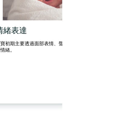
同理心及同情心
抗逆
同理心是指能夠對他人的經歷及情緒而產生同感
分享到快速
們成長過
影響他們的