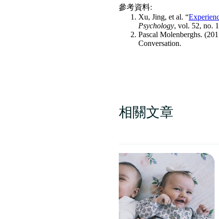
參考資料:
Xu, Jing, et al. “
Experienc
Psychology
, vol. 52, no.
Pascal Molenberghs. (201
Conversation.
相關文章