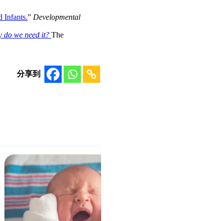
 Infants.
”
Developmental
y do we need it?
The
分享到