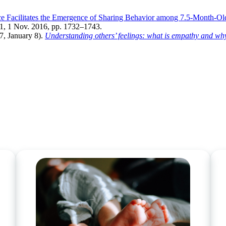
e Facilitates the Emergence of Sharing Behavior among 7.5-Month-Old
 11, 1 Nov. 2016, pp. 1732–1743.
7, January 8).
Understanding others’ feelings: what is empathy and wh