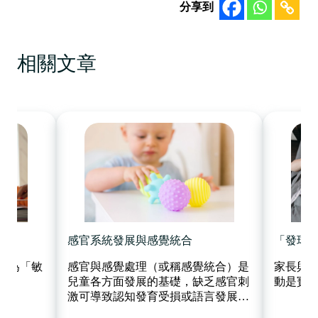
分享到
相關文章
感官系統發展與感覺統合
「發球 
‍感官與感覺處理（或稱感覺統合）是
稱為「敏
家長與寶
兒童各方面發展的基礎，缺乏感官刺
動是寶
激可導致認知發育受損或語言發展遲
緩，甚至提高患有專注力不足／過度