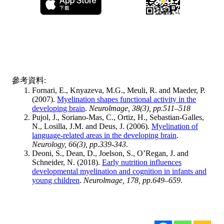
參考資料:
Fornari, E., Knyazeva, M.G., Meuli, R. and Maeder, P.
(2007).
Myelination shapes functional activity in the
developing brain
.
Neurolmage, 38(3), pp.511–518
Pujol, J., Soriano-Mas, C., Ortiz, H., Sebastian-Galles,
N., Losilla, J.M. and Deus, J. (2006).
Myelination of
language-related areas in the developing brain
.
Neurology, 66(3), pp.339-343
.
Deoni, S., Dean, D., Joelson, S., O’Regan, J. and
Schneider, N. (2018).
Early nutrition influences
developmental myelination and cognition in infants and
young children
.
Neurolmage, 178, pp.649–659
.