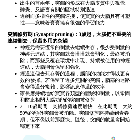
出生的首兩年，突觸的形成在大腦皮質中與視覺、
聽覺、及語言有關的區域特別迅速
過剩而多樣性的突觸連接，使寶寶的大腦具有可塑
性——意味著寶寶擁有很強的學習能力
突觸修剪期 (Synaptic pruning)：3歲起，大腦把不重要的
連結刪去，保留多用的突觸
神經元需要恆常的刺激去繼續生存，很少受刺激的
神經元連結，其突觸就會慢慢就會弱化，最終被消
除；而那些反覆在環境中出現、持續被使用的神經
連結，大腦則會保留和強化
經過這個去蕪存菁的過程，腦部的功能才得以更有
效的發揮。若保留了過多無關的突觸，腦部的迴路
會變得過分複雜，影響訊息傳遞的效率
家長應持續地給寶寶各類型的體驗和刺激，以鞏固
和防止相關大腦功能的突觸被修剪
2 – 10歲期間，突觸修剪速度最快，在此期間，大約
50%的額外突觸會被消除。突觸修剪將持續到青春
期，但不像以前那麼快。隨後，突觸的數量會開始
穩定下來